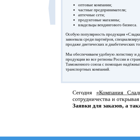
оптовые компании;
частные предприниматели;
аптечные сети;
продуктовые магазины;
владельцы вендингового бизнеса.
Особую популярность продукция «Сладк
завоевала среди партнёров, специализир
продаже диетических и диабетических то
Мы обеспечиваем удобную логистику и д
продукции во все регионы России и стра
Таможенного союза с помощью надёжны
транспортных компаний.
Сегодня
«Компания Слад
сотрудничества и открывая
Заявки для заказов, а та