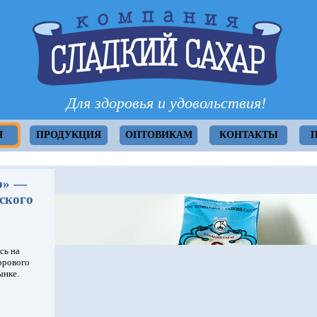
Для здоровья и удовольствия!
Я
ПРОДУКЦИЯ
ОПТОВИКАМ
КОНТАКТЫ
р» —
ского
сь на
орового
ынке.