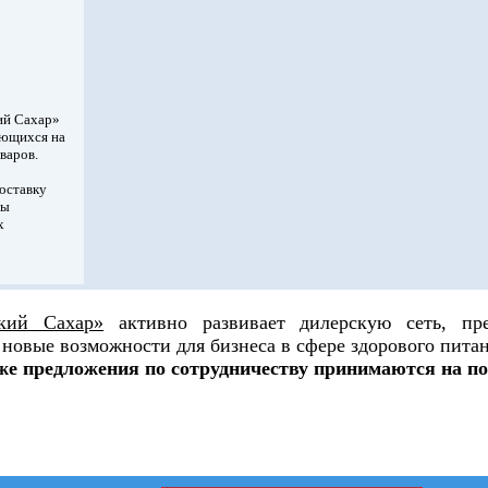
ий Сахар»
ующихся на
варов.
оставку
ны
х
кий Сахар»
активно развивает дилерскую сеть, пре
 новые возможности для бизнеса в сфере здорового питан
кже предложения по сотрудничеству принимаются на п